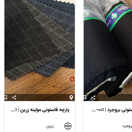
پارچه فاستونی بروجرد | Pf-bjd-۰۰۱
پارچه فاستونی مولینه زرین | Pf-fmz-۰۰۱
روجرد
زرین