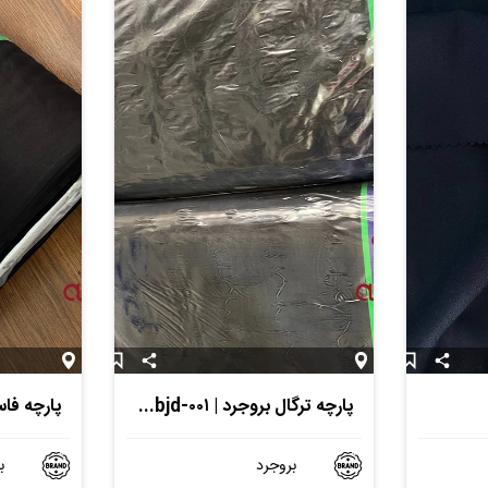
پارچه ترگال بروجرد | Pt-bjd-۰۰۱
بروجرد
ب