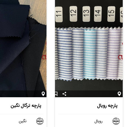
پارچه رویال
پارچه ترگال نگین
رویال
نگین